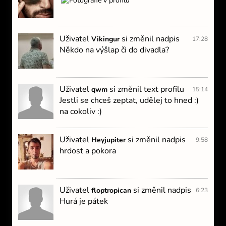
Uživatel
si změnil nadpis
Vikingur
17:28
Někdo na výšlap či do divadla?
Uživatel
si změnil text profilu
qwm
15:14
Jestli se chceš zeptat, udělej to hned :)
na cokoliv :)
Uživatel
si změnil nadpis
Heyjupiter
9:58
hrdost a pokora
Uživatel
si změnil nadpis
floptropican
6:23
Hurá je pátek