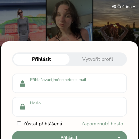
Čeština
Přihlas se do svého profilu
Přihlásit
Vytvořit profil
Přihlašovací jméno nebo e-mail
Heslo
Zůstat přihlášená
Zapomenuté heslo
Přihlásit