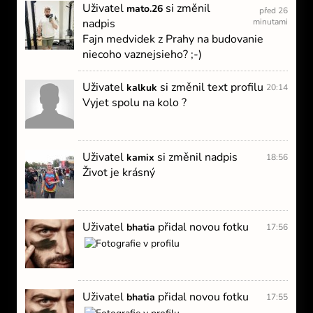
Uživatel
si změnil
mato.26
před 26
nadpis
minutami
Fajn medvidek z Prahy na budovanie
niecoho vaznejsieho? ;-)
Uživatel
si změnil text profilu
kalkuk
20:14
Vyjet spolu na kolo ?
Uživatel
si změnil nadpis
kamix
18:56
Život je krásný
Uživatel
přidal novou fotku
bhatia
17:56
Uživatel
přidal novou fotku
bhatia
17:55