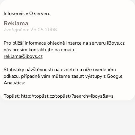
Infoservis » O serveru
Reklama
Zveřejněno: 25.05.2008
Pro bližší informace ohledně inzerce na serveru iBoys.cz
nás prosím kontaktujte na emailu
reklama@iboys.cz
Statistiky návštěvnosti naleznete na níže uvedeném
odkazu, případně vám můžeme zaslat výstupy z Google
Analytics:
Toplist:
http://toplist.cz/toplist/?search=iboys&a=s